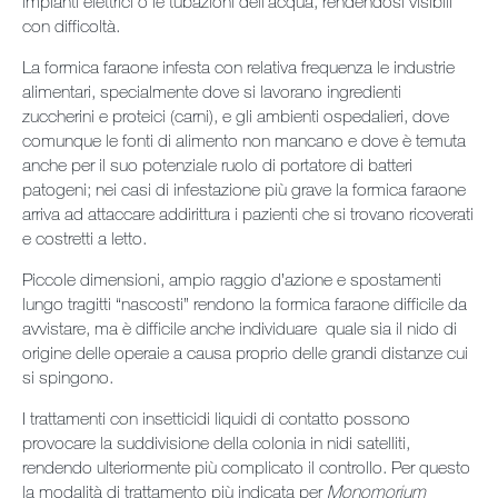
impianti elettrici o le tubazioni dell’acqua, rendendosi visibili
con difficoltà.
La formica faraone infesta con relativa frequenza le industrie
alimentari, specialmente dove si lavorano ingredienti
zuccherini e proteici (carni), e gli ambienti ospedalieri, dove
comunque le fonti di alimento non mancano e dove è temuta
anche per il suo potenziale ruolo di portatore di batteri
patogeni; nei casi di infestazione più grave la formica faraone
arriva ad attaccare addirittura i pazienti che si trovano ricoverati
e costretti a letto.
Piccole dimensioni, ampio raggio d’azione e spostamenti
lungo tragitti “nascosti” rendono la formica faraone difficile da
avvistare, ma è difficile anche individuare quale sia il nido di
origine delle operaie a causa proprio delle grandi distanze cui
si spingono.
I trattamenti con insetticidi liquidi di contatto possono
provocare la suddivisione della colonia in nidi satelliti,
rendendo ulteriormente più complicato il controllo. Per questo
la modalità di trattamento più indicata per
Monomorium