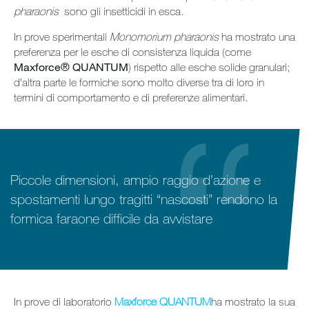
pharaonis
sono gli insetticidi in esca.
In prove sperimentali
Monomorium pharaonis
ha mostrato una
preferenza per le esche di consistenza liquida (come
Maxforce
®
QUANTUM
) rispetto alle esche solide granulari;
d’altra parte le formiche sono molto diverse tra di loro in
termini di comportamento e di preferenze alimentari.
Piccole dimensioni, ampio raggio d’azione e
spostamenti lungo tragitti “nascosti” rendono la
formica faraone difficile da avvistare
In prove di laboratorio
Maxforce QUANTUM
ha mostrato la sua