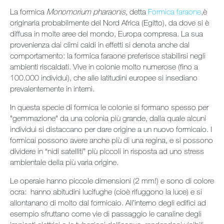
La formica
Monomorium pharaonis
, detta
Formica faraone
,
è
originaria probabilmente del Nord Africa (Egitto), da dove si è
diffusa in molte aree del mondo, Europa compresa. La sua
provenienza dai climi caldi in effetti si denota anche dal
comportamento: la formica faraone preferisce stabilirsi negli
ambienti riscaldati. Vive in colonie molto numerose (fino a
100.000 individui), che alle latitudini europee si insediano
prevalentemente in interni.
In questa specie di formica le colonie si formano spesso per
"gemmazione" da una colonia più grande, dalla quale alcuni
individui si distaccano per dare origine a un nuovo formicaio. I
formicai possono avere anche più di una regina, e si possono
dividere in “nidi satelliti” più piccoli in risposta ad uno stress
ambientale della più varia origine.
Le operaie hanno piccole dimensioni (2 mm!) e sono di colore
ocra: hanno abitudini lucifughe (cioè rifuggono la luce) e si
allontanano di molto dal formicaio. All’interno degli edifici ad
esempio sfruttano come vie di passaggio le canaline degli