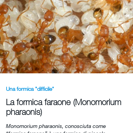
Scrivi un messaggio
Newsletter Registrazione
Rapporto di Sostenibilità 2023
Mappa del sito
Lavorare in Envu
Una formica "difficile"
La formica faraone (Monomorium
pharaonis)
Monomorium pharaonis, conosciuta come