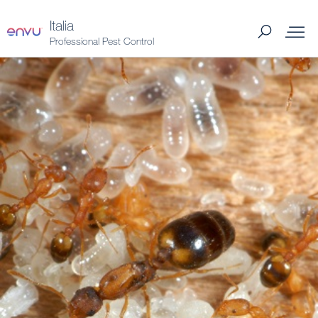
Italia
Professional Pest Control
Envu Formazione
Prodotti
Insetti e Roditori
Per acquistare
News e Approfondimenti
Chi siamo