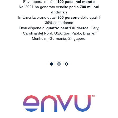
Envu opera in più di
100 paesi nel mondo
Of
Nel 2021 ha generato vendite pari a
700 milioni
pro
di dollari
c
In Envu lavorano quasi
900 persone
delle quali il
ornam
39% sono donne
da 
Envu dispone di
quattro centri di ricerca
: Cary,
pasc
Carolina del Nord, USA; San Paolo, Brasile;
li
Monheim, Germania; Singapore.
vada
cli