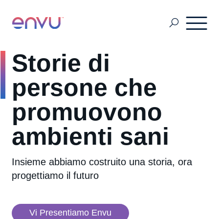
Storie di
SCHEDE DI SICUREZZA di tutti i prodotti
persone che
Igiene Ambientale
promuovono
ambienti sani
Professional Pest Control
Insieme abbiamo costruito una storia, ora
Cura del verde professionale
progettiamo il futuro
Protezione dei cereali
Vi Presentiamo Envu