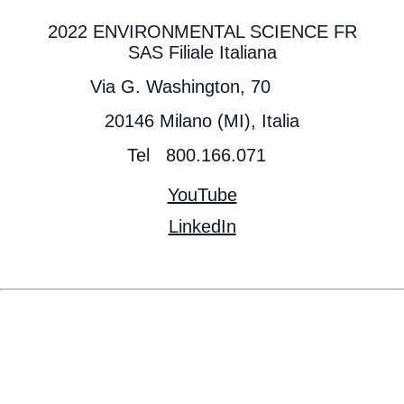
2022 ENVIRONMENTAL SCIENCE FR
SAS Filiale Italiana
Via G. Washington, 70
20146 Milano (MI), Italia
Tel 800.166.071
YouTube
LinkedIn
Envu ed il logo Envu sono marchi registrati di
titolarità di Environmental Science U.S. LLC. o di
una delle sue consociate. ©2024 Environmental
Science U.S. LLC.