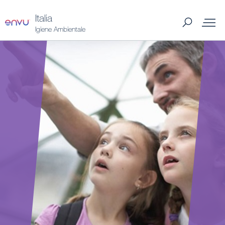
Italia
Igiene Ambientale
HoReCa 2025
Prodotti
Insetti e Roditori
Per acquistare
Trova il rivenditore Hygienist più vicino a te
Chi siamo