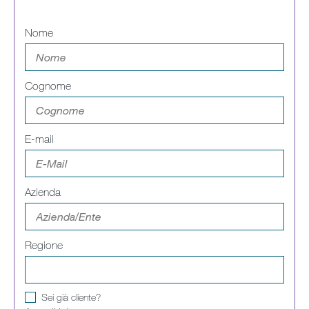
Newsletter
Nome
signup
Cognome
E-mail
Azienda
Regione
Sei già cliente?