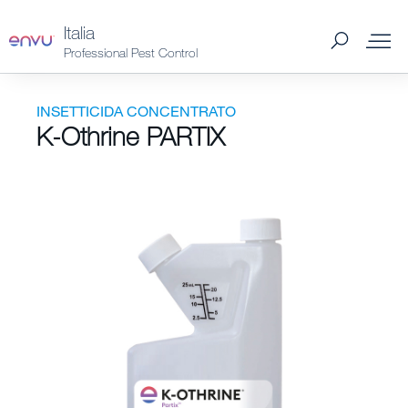
Italia
Professional Pest Control
Envu Formazione
INSETTICIDA CONCENTRATO
K-Othrine PARTIX
Prodotti
Insetti e Roditori
Per acquistare
News e Approfondimenti
Chi siamo