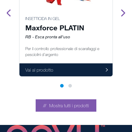
INSETTICIDA IN GEL
IN
Maxforce PLATIN
RB - Esca pronta all'uso
RB
Per il controllo professionale di scarafaggi e
Il
pesciolini d’argento
Va
Vai al prodotto
Mostra tutti i prodotti